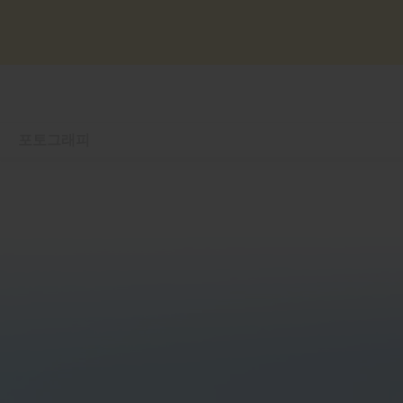
포토그래피
개요
학습 및 지원
포토그래피 관련 팁
영감을 불러오는 팁
플랜 비교
지금 시작