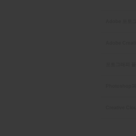
Adobe 포
Adobe Cre
포토그래피 플
Photoshop
Creative