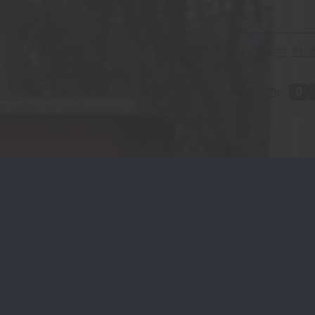
기업
또는
학생
0
남은 시간:
일