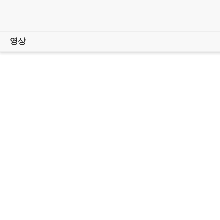
영상
개요
쇼케이스
영상 팁
플랜 선택