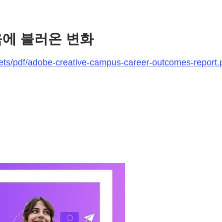
육에 불러온 변화
ts/pdf/adobe-creative-campus-career-outcomes-report.