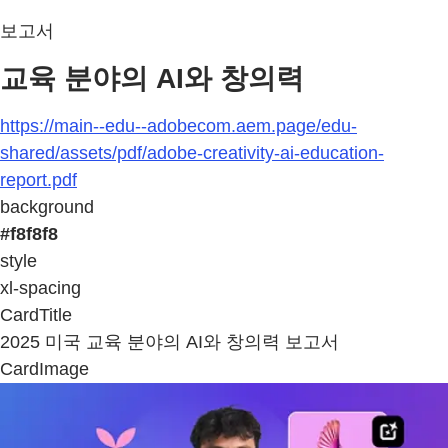
보고서
교육 분야의 AI와 창의력
https://main--edu--adobecom.aem.page/edu-
shared/assets/pdf/adobe-creativity-ai-education-
report.pdf
background
#f8f8f8
style
xl-spacing
CardTitle
2025 미국 교육 분야의 AI와 창의력 보고서
CardImage