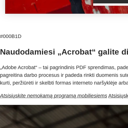
#000B1D
Naudodamiesi „Acrobat“ galite dir
„Adobe Acrobat“ – tai pagrindinis PDF sprendimas, padeda
pagreitina darbo procesus ir padeda rinkti duomenis sut
kurti, peržiūrėti ir skelbti formas interneto naršyklėje arba
Atsisiųskite nemokamą programą mobiliesiems
Atsisiųs