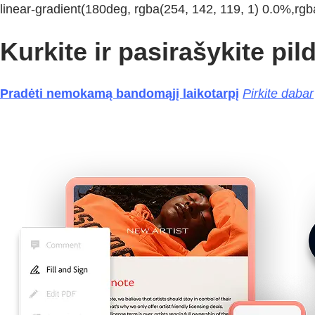
linear-gradient(180deg, rgba(254, 142, 119, 1) 0.0%,rgb
Kurkite ir pasirašykite p
Pradėti nemokamą bandomąjį laikotarpį
Pirkite dabar