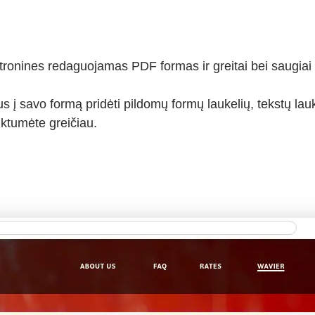
tronines redaguojamas PDF formas ir greitai bei saugiai ri
s į savo formą pridėti pildomų formų laukelių, tekstų lauk
iktumėte greičiau.