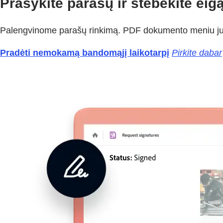
Prašykite parašų ir stebėkite eigą
Palengvinome parašų rinkimą. PDF dokumento meniu juost
Pradėti nemokamą bandomąjį laikotarpį
Pirkite dabar