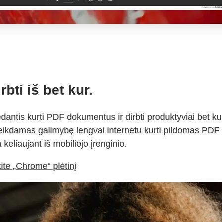
bti iš bet kur.
ntis kurti PDF dokumentus ir dirbti produktyviai bet kur
eikdamas galimybę lengvai internetu kurti pildomas PDF 
 keliaujant iš mobiliojo įrenginio.
kite „Chrome“ plėtinį