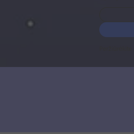
Peržiūrėkite 