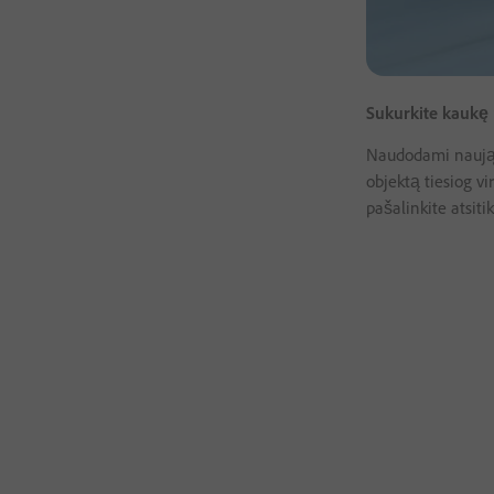
Sukurkite kaukę 
Naudodami naująją 
objektą tiesiog vi
pašalinkite atsiti