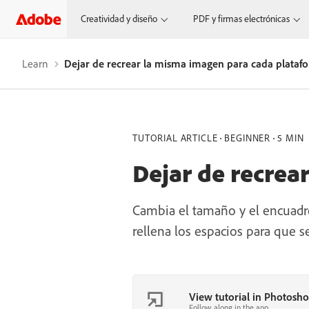
Creatividad y diseño
PDF y firmas electrónicas
Learn
Dejar de recrear la misma imagen para cada plataf
TUTORIAL ARTICLE
BEGINNER
5 MIN
Dejar de recrea
Cambia el tamaño y el encuadre
rellena los espacios para que s
View tutorial in Photosh
Follow along in the app