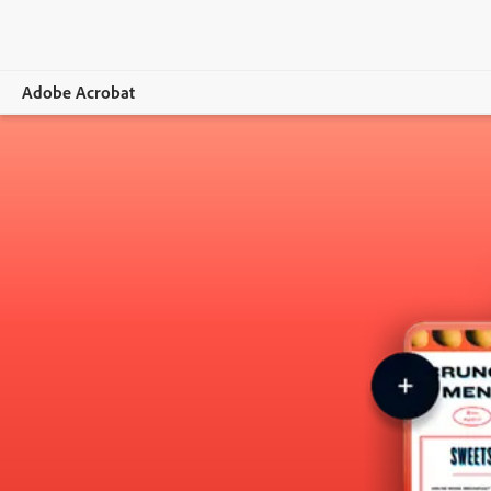
Adobe Acrobat
Overview
Ciri
Mudah alih
Bandingkan pelan
Alat dalam talian
Belajar & Sokongan
Percubaan percuma