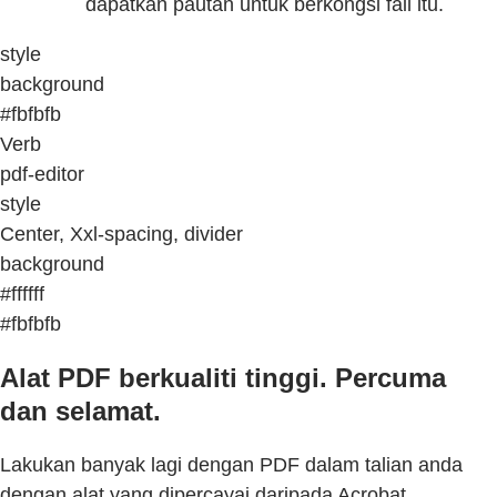
dapatkan pautan untuk berkongsi fail itu.
style
background
#fbfbfb
Verb
pdf-editor
style
Center, Xxl-spacing, divider
background
#ffffff
#fbfbfb
Alat PDF berkualiti tinggi. Percuma
dan selamat.
Lakukan banyak lagi dengan PDF dalam talian anda
dengan alat yang dipercayai daripada Acrobat.