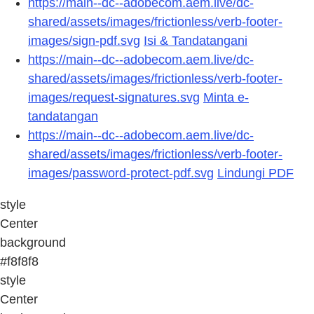
https://main--dc--adobecom.aem.live/dc-
shared/assets/images/frictionless/verb-footer-
images/sign-pdf.svg
Isi & Tandatangani
https://main--dc--adobecom.aem.live/dc-
shared/assets/images/frictionless/verb-footer-
images/request-signatures.svg
Minta e-
tandatangan
https://main--dc--adobecom.aem.live/dc-
shared/assets/images/frictionless/verb-footer-
images/password-protect-pdf.svg
Lindungi PDF
style
Center
background
#f8f8f8
style
Center