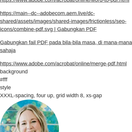
https://www.adobe.com/acrobat/online/word-to-pdf.html
https://main--dc--adobecom.aem.live/dc-
shared/assets/images/shared-images/frictionless/seo-
icons/combine-pdf.svg | Gabungkan PDF
Gabungkan fail PDF pada bila-bila masa, di mana-mana
sahaja
https://www.adobe.com/acrobat/online/merge-pdf.html
background
#fff
style
XXXL-spacing, four up, grid width 8, xs-gap