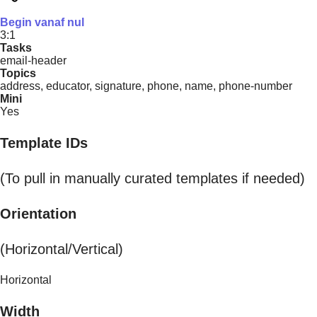
Begin vanaf nul
3:1
Tasks
email-header
Topics
address, educator, signature, phone, name, phone-number
Mini
Yes
Template IDs
(To pull in manually curated templates if needed)
Orientation
(Horizontal/Vertical)
Horizontal
Width