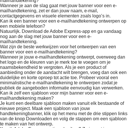
mailhandtekening?
Wanneer je aan de slag gaat met jouw banner voor een e-
mailhandtekening, zet er dan jouw naam, e-mail,
contactgegevens en visuele elementen zoals logo’s in.
Kan ik een banner voor een e-mailhandtekening ontwerpen op
een mobiele telefoon?
Natuurlijk. Download de Adobe Express-app en ga vandaag
nog aan de slag met jouw banner voor een e-
mailhandtekening.
Wat zijn de beste werkwijzen voor het ontwerpen van een
banner voor een e-mailhandtekening?
Wanneer je jouw e-mailhandtekening ontwerpt, overweeg dan
het logo en de kleuren van je merk toe te voegen om je
naamsbekendheid te vergroten. Als je een product of
aanbieding onder de aandacht wilt brengen, voeg dan ook een
duidelijke en korte oproep tot actie toe. Probeer vooral een
minimalistische e-mailhandtekening te ontwerpen zodat je
publiek de aangeboden informatie eenvoudig kan verwerken.
Kan ik zelf een sjabloon voor mijn banner voor een e-
mailhandtekening maken?
Je kunt een deelbare sjabloon maken vanuit elk bestaande of
nieuwe project. Maak een sjabloon van jouw
handtekeningbanner, klik op het menu met de drie stippen links
van de knop Downloaden en volg de stappen om een sjabloon
te maken van het ontwerp.