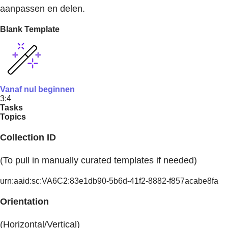
aanpassen en delen.
Blank Template
Vanaf nul beginnen
3:4
Tasks
Topics
Collection ID
(To pull in manually curated templates if needed)
urn:aaid:sc:VA6C2:83e1db90-5b6d-41f2-8882-f857acabe8fa
Orientation
(Horizontal/Vertical)