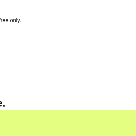
free only.
e.