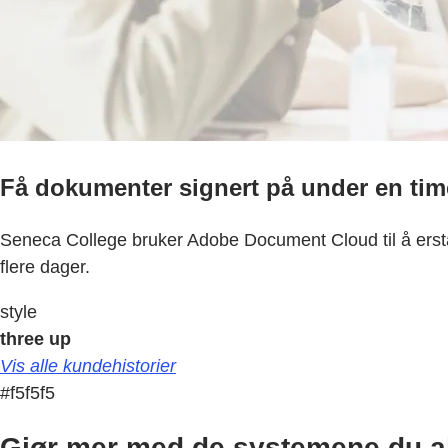
Få dokumenter signert på under en tim
Seneca College bruker Adobe Document Cloud til å erstatt
flere dager.
style
three up
Vis alle kundehistorier
#f5f5f5
Gjør mer med de systemene du al