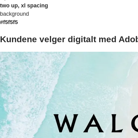
two up, xl spacing
background
#f5f5f5
Kundene velger digitalt med Ado