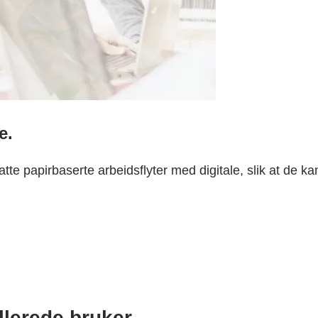
e.
e papirbaserte arbeidsflyter med digitale, slik at de ka
lerede bruker.