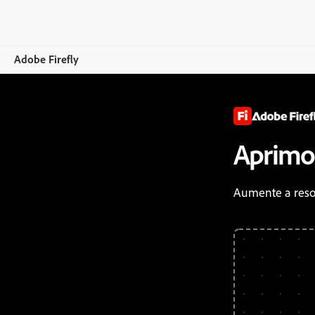
Adobe Firefly
Visão geral
Gerar
Aprimor
Editar
Aumente a reso
Dispositivos móveis
Comparar os planos