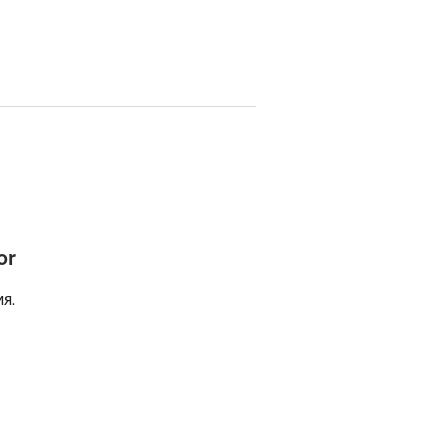
or
я.