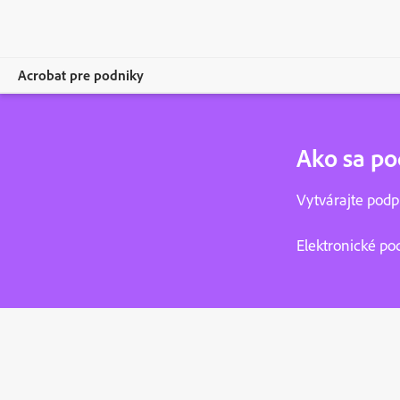
Acrobat pre podniky
Prehľad
Ako sa po
Produkty
Vytvárajte podp
Riešenia
Elektronické po
Zdroje
Pre správcov
Kontaktovať oddelenie predaja
Kúpiť