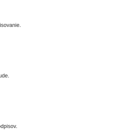
isovanie.
ude.
odpisov.