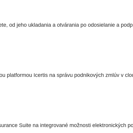
ete, od jeho ukladania a otvárania po odosielanie a podp
ou platformou Icertis na správu podnikových zmlúv v clo
nsurance Suite na integrované možnosti elektronických p