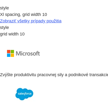
style
Xl spacing, grid width 10
Zobraziť všetky prípady použitia
style
grid width 10
Zvýšte produktivitu pracovnej sily a podnikové transakc