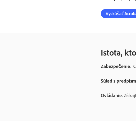
Vyskúšať Acrob
Istota, kt
Zabezpečenie
. 
Súlad s predpism
Ovládanie.
Získaj