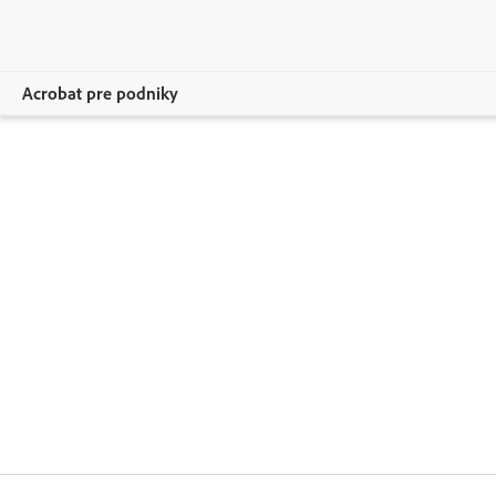
Acrobat pre podniky
Prehľad
Produkty
Riešenia
Zdroje
Pre správcov
Kontaktovať oddelenie predaja
Kúpiť