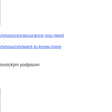
ts/resources/assurance-you-need
ts/resources/want-to-know-more
ktronickým podpisom