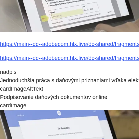
https://main--dc--adobecom.hlx.live/dc-shared/fragmen
https://main--dc--adobecom.hlx.live/dc-shared/fragmen
nadpis
Jednoduchšia práca s daňovými priznaniami vďaka ele
cardImageAltText
Podpisovanie daňových dokumentov online
cardImage