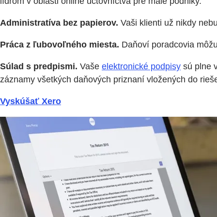
lídrom v oblasti online účtovníctva pre malé podniky.
Administratíva bez papierov.
Vaši klienti už nikdy nebu
Práca z ľubovoľného miesta.
Daňoví poradcovia môžu p
Súlad s predpismi.
Vaše
elektronické podpisy
sú plne 
záznamy všetkých daňových priznaní vložených do rieše
Vyskúšať Xero