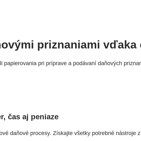
ňovými priznaniami vďaka
ili papierovania pri príprave a podávaní daňových priznan
r, čas aj peniaze
é daňové procesy. Získajte všetky potrebné nástroje z i