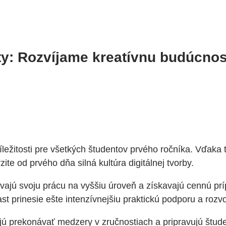
ty: Rozvíjame kreatívnu budúcno
ríležitosti pre všetkých študentov prvého ročníka. Vďak
te od prvého dňa silná kultúra digitálnej tvorby.
osúvajú svoju prácu na vyššiu úroveň a získavajú cennú p
t prinesie ešte intenzívnejšiu praktickú podporu a rozvo
hajú prekonávať medzery v zručnostiach a pripravujú štu