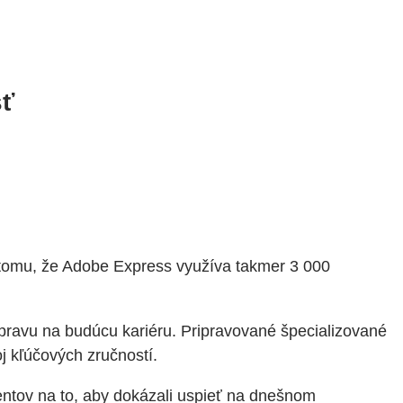
sť
a tomu, že Adobe Express využíva takmer 3 000
rípravu na budúcu kariéru. Pripravované špecializované
j kľúčových zručností.
dentov na to, aby dokázali uspieť na dnešnom