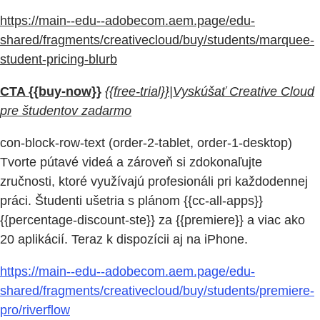
https://main--edu--adobecom.aem.page/edu-
shared/fragments/creativecloud/buy/students/marquee-
student-pricing-blurb
CTA {{buy-now}}
{{free-trial}}|Vyskúšať Creative Cloud
pre študentov zadarmo
con-block-row-text (order-2-tablet, order-1-desktop)
Tvorte pútavé videá a zároveň si zdokonaľujte
zručnosti, ktoré využívajú profesionáli pri každodennej
práci. Študenti ušetria s plánom {{cc-all-apps}}
{{percentage-discount-ste}} za {{premiere}} a viac ako
20 aplikácií. Teraz k dispozícii aj na iPhone.
https://main--edu--adobecom.aem.page/edu-
shared/fragments/creativecloud/buy/students/premiere-
pro/riverflow