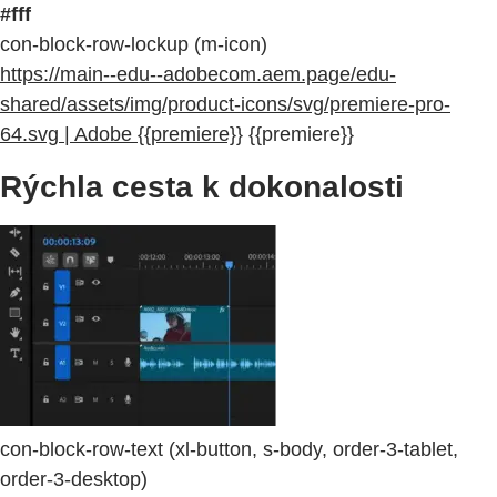
#fff
con-block-row-lockup (m-icon)
https://main--edu--adobecom.aem.page/edu-
shared/assets/img/product-icons/svg/premiere-pro-
64.svg | Adobe {{premiere}}
{{premiere}}
Rýchla cesta k dokonalosti
con-block-row-text (xl-button, s-body, order-3-tablet,
order-3-desktop)