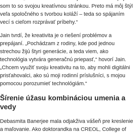
som to so svojou kreatívnou stránkou. Preto má môj štýl
veľa spoločného s tvorbou koláží – teda so spájaním
vecí s cieľom rozprávať príbehy.“
Jain tvrdí, že kreativita je o riešení problémov a
prepájaní. „Pochádzam z rodiny, kde pod jednou
strechou žijú štyri generácie, a teda viem, ako
technológia vytvára generačnú priepasť,“ hovorí Jain.
„Chcem využiť svoju kreativitu na to, aby mohli digitálni
prisťahovalci, ako sú moji rodinní príslušníci, s mojou
pomocou porozumieť technológiám.“
Šírenie úžasu kombináciou umenia a
vedy
Debasmita Banerjee mala odjakživa vášeň pre kreslenie
a maľovanie. Ako doktorandka na CREOL, College of