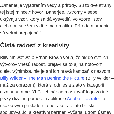
„Umenie je vyjadrením vedy a prírody. Sú to dve strany
tej istej mince,“ hovorí Banerjee. „Stromy v sebe
ukrývajú vzor, ktorý sa dá vysvetliť. Vo vzore listov
alebo pri snežení vidíte matematiku. Príroda a umenie
sú veľmi prepojené.“
Čistá radosť z kreativity
Billy Nhiwatiwa a Ethan Brown veria, že ak do svojich
výtvorov vnesú radosť, prejaví sa to aj na hotovom
diele. Výnimkou nie je ani ich hravá kampaň s názvom
Billy Wilder – The Man Behind the Picture
(Billy Wilder –
muž za obrazom), ktorá si odniesla zlato v kategórii
dizajnu v rámci YLC. Ich nápad maskovať logo za iné
prvky dizajnu pomocou aplikácie
Adobe Illustrator
je
ukážkovým príkladom toho, ako radi títo britskí
spolubývajúci a kreatívni partneri vyčaria ľuďom úsmev