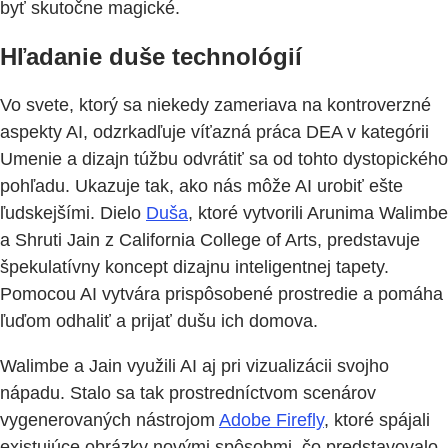
byť skutočne magické.
Hľadanie duše technológií
Vo svete, ktorý sa niekedy zameriava na kontroverzné
aspekty AI, odzrkadľuje víťazná práca DEA v kategórii
Umenie a dizajn túžbu odvrátiť sa od tohto dystopického
pohľadu. Ukazuje tak, ako nás môže AI urobiť ešte
ľudskejšími. Dielo
Duša
, ktoré vytvorili Arunima Walimbe
a Shruti Jain z California College of Arts, predstavuje
špekulatívny koncept dizajnu inteligentnej tapety.
Pomocou AI vytvára prispôsobené prostredie a pomáha
ľuďom odhaliť a prijať dušu ich domova.
Walimbe a Jain využili AI aj pri vizualizácii svojho
nápadu. Stalo sa tak prostredníctvom scenárov
vygenerovaných nástrojom
Adobe Firefly
, ktoré spájali
existujúce obrázky novými spôsobmi, čo predstavovalo