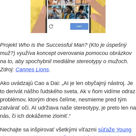
Projekt Who is the Successful Man? (Kto je úspešný
muž?) využíva koncept overovania pomocou obrázkov
na to, aby spochybnil mediálne stereotypy o mužoch.
Zdroj:
Cannes Lions
.
Ako uvádzajú Cao a Dai: „AI je len obyčajný nástroj. Je
to derivát nášho ľudského sveta. Ak v ňom vidíme odraz
problémov, ktorým dnes čelíme, nesmieme pred tým
zatvárať oči. AI udržiava naše stereotypy, je preto len na
nás, či ich dokážeme zlomiť.“
Nechajte sa inšpirovať všetkými víťazmi
súťaže Young