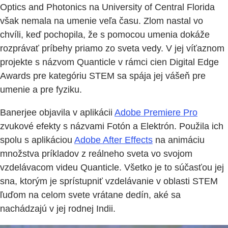
Optics and Photonics na University of Central Florida
však nemala na umenie veľa času. Zlom nastal vo
chvíli, keď pochopila, že s pomocou umenia dokáže
rozprávať príbehy priamo zo sveta vedy. V jej víťaznom
projekte s názvom Quanticle v rámci cien Digital Edge
Awards pre kategóriu STEM sa spája jej vášeň pre
umenie a pre fyziku.
Banerjee objavila v aplikácii
Adobe Premiere Pro
zvukové efekty s názvami Fotón a Elektrón. Použila ich
spolu s aplikáciou
Adobe After Effects
na animáciu
množstva príkladov z reálneho sveta vo svojom
vzdelávacom videu Quanticle. Všetko je to súčasťou jej
sna, ktorým je sprístupniť vzdelávanie v oblasti STEM
ľuďom na celom svete vrátane dedín, aké sa
nachádzajú v jej rodnej Indii.