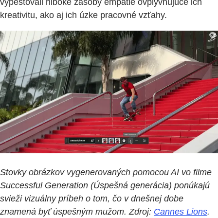
vypestovali hlboké zásoby empatie ovplyvňujúce ich
kreativitu, ako aj ich úzke pracovné vzťahy.
Stovky obrázkov vygenerovaných pomocou AI vo filme
Successful Generation (Úspešná generácia) ponúkajú
svieži vizuálny príbeh o tom, čo v dnešnej dobe
znamená byť úspešným mužom. Zdroj:
Cannes Lions
.