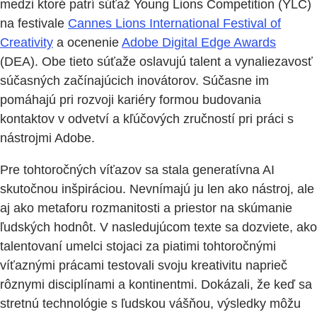
medzi ktoré patrí súťaž Young Lions Competition (YLC)
na festivale
Cannes Lions International Festival of
Creativity
a ocenenie
Adobe Digital Edge Awards
(DEA). Obe tieto súťaže oslavujú talent a vynaliezavosť
súčasných začínajúcich inovátorov. Súčasne im
pomáhajú pri rozvoji kariéry formou budovania
kontaktov v odvetví a kľúčových zručností pri práci s
nástrojmi Adobe.
Pre tohtoročných víťazov sa stala generatívna AI
skutočnou inšpiráciou. Nevnímajú ju len ako nástroj, ale
aj ako metaforu rozmanitosti a priestor na skúmanie
ľudských hodnôt. V nasledujúcom texte sa dozviete, ako
talentovaní umelci stojaci za piatimi tohtoročnými
víťaznými prácami testovali svoju kreativitu naprieč
rôznymi disciplínami a kontinentmi. Dokázali, že keď sa
stretnú technológie s ľudskou vášňou, výsledky môžu