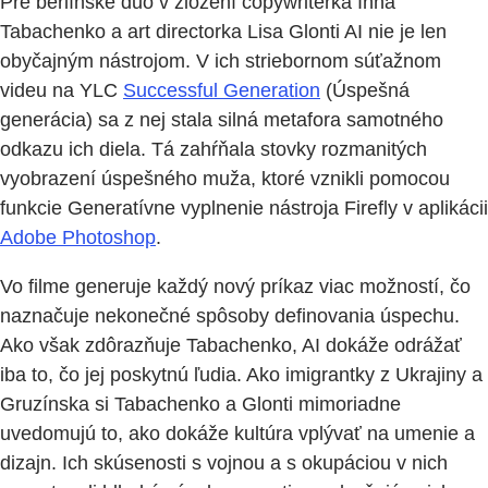
Pre berlínske duo v zložení copywriterka Inna
Tabachenko a art directorka Lisa Glonti AI nie je len
obyčajným nástrojom. V ich striebornom súťažnom
videu na YLC
Successful Generation
(Úspešná
generácia) sa z nej stala silná metafora samotného
odkazu ich diela. Tá zahŕňala stovky rozmanitých
vyobrazení úspešného muža, ktoré vznikli pomocou
funkcie Generatívne vyplnenie nástroja Firefly v aplikácii
Adobe Photoshop
.
Vo filme generuje každý nový príkaz viac možností, čo
naznačuje nekonečné spôsoby definovania úspechu.
Ako však zdôrazňuje Tabachenko, AI dokáže odrážať
iba to, čo jej poskytnú ľudia. Ako imigrantky z Ukrajiny a
Gruzínska si Tabachenko a Glonti mimoriadne
uvedomujú to, ako dokáže kultúra vplývať na umenie a
dizajn. Ich skúsenosti s vojnou a s okupáciou v nich