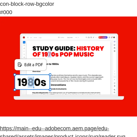
con-block-row-bgcolor
#000
https://main--edu--adobecom.aem.page/edu-
shared/assets/images/product-icons/svg/reader.svg