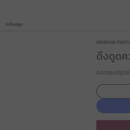
InDesign
ภาพรวม
INDESIGN FEATU
ดึงดูดค
ฟีเจอร์
เปรียบเทียบแผน
ออกแบบชุดสไลด
รายละเอียดของการทดลองใช้ฟรี