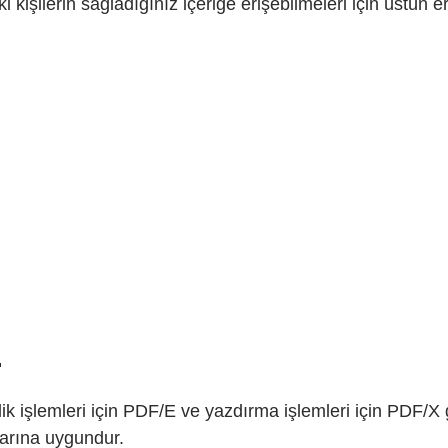
işilerin sağladığınız içeriğe erişebilmeleri için üstün eriş
.
k işlemleri için PDF/E ve yazdırma işlemleri için PDF/X 
larına uygundur.