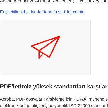
Adobe Acrobat ve Acrobat Reader, çeşitli yeti düzeyindeki k
Erişilebilirlik hakkında daha fazla bilgi edinin
PDF'lerimiz yüksek standartları karşılar
Acrobat PDF dosyaları; arşivleme için PDF/A, mühendisli
elektronik belge alışverişine yönelik ISO 32000 standart