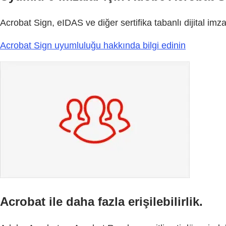
Acrobat Sign, eIDAS ve diğer sertifika tabanlı dijital imz
Acrobat Sign uyumluluğu hakkında bilgi edinin
Acrobat ile daha fazla erişilebilirlik.