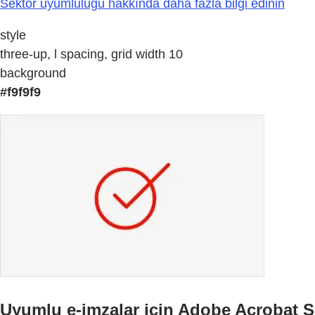
Sektör uyumluluğu hakkında daha fazla bilgi edinin
style
three-up, l spacing, grid width 10
background
#f9f9f9
Uyumlu e-imzalar için Adobe Acrobat S