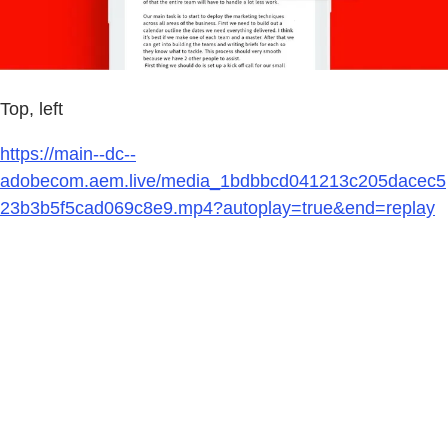
Top, left
https://main--dc--
adobecom.aem.live/media_1bdbbcd041213c205dacec5
23b3b5f5cad069c8e9.mp4?autoplay=true&end=replay