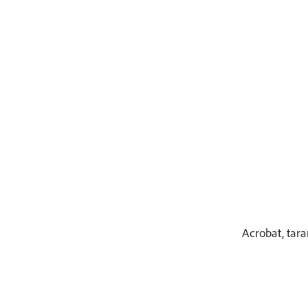
Şimdi satın alın
Acrobat, tara