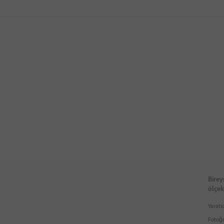
Birey
ölçek
Yaratı
Fotoğr