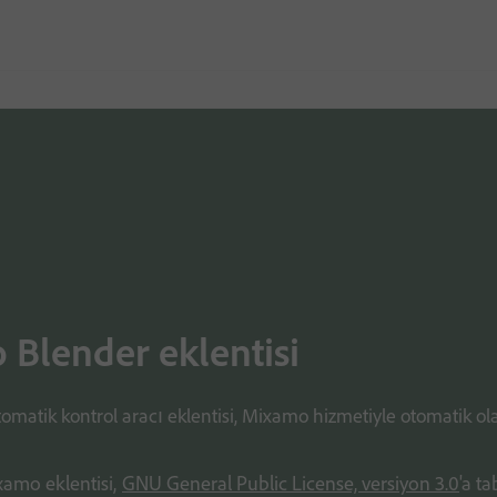
Blender eklentisi
omatik kontrol aracı eklentisi, Mixamo hizmetiyle otomatik olar
xamo eklentisi,
GNU General Public License, versiyon 3.0
'a ta