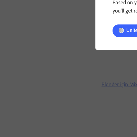
Based on y
you'll get 
Unit
Blender için Mi