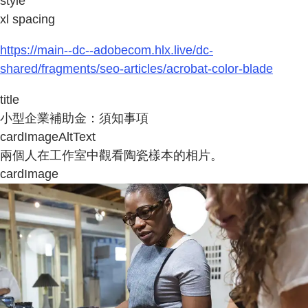
style
xl spacing
https://main--dc--adobecom.hlx.live/dc-
shared/fragments/seo-articles/acrobat-color-blade
title
小型企業補助金：須知事項
cardImageAltText
兩個人在工作室中觀看陶瓷樣本的相片。
cardImage