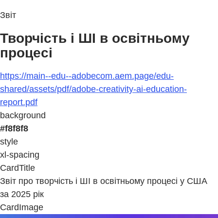
Звіт
Творчість і ШІ в освітньому
процесі
https://main--edu--adobecom.aem.page/edu-
shared/assets/pdf/adobe-creativity-ai-education-
report.pdf
background
#f8f8f8
style
xl-spacing
CardTitle
Звіт про творчість і ШІ в освітньому процесі у США
за 2025 рік
CardImage