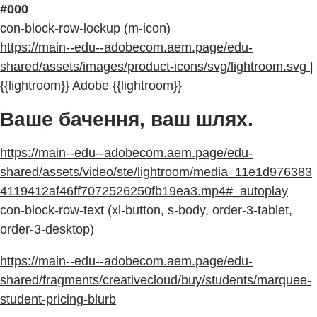
#000
con-block-row-lockup (m-icon)
https://main--edu--adobecom.aem.page/edu-
shared/assets/images/product-icons/svg/lightroom.svg |
{{lightroom}}
Adobe {{lightroom}}
Ваше бачення, ваш шлях.
https://main--edu--adobecom.aem.page/edu-
shared/assets/video/ste/lightroom/media_11e1d976383
4119412af46ff7072526250fb19ea3.mp4#_autoplay
con-block-row-text (xl-button, s-body, order-3-tablet,
order-3-desktop)
https://main--edu--adobecom.aem.page/edu-
shared/fragments/creativecloud/buy/students/marquee-
student-pricing-blurb