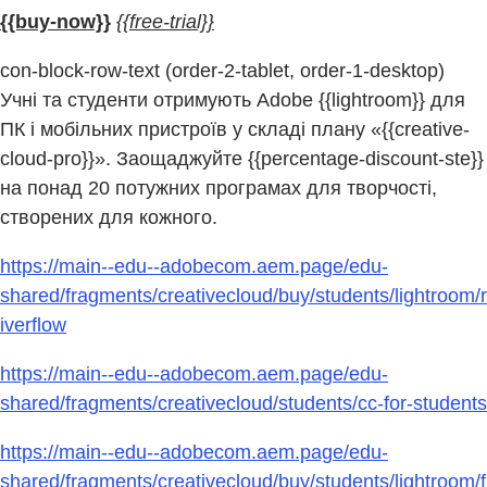
{{buy-now}}
{{free-trial}}
con-block-row-text (order-2-tablet, order-1-desktop)
Учні та студенти отримують Adobe {{lightroom}} для
ПК і мобільних пристроїв у складі плану «{{creative-
cloud-pro}}». Заощаджуйте {{percentage-discount-ste}}
на понад 20 потужних програмах для творчості,
створених для кожного.
https://main--edu--adobecom.aem.page/edu-
shared/fragments/creativecloud/buy/students/lightroom/r
iverflow
https://main--edu--adobecom.aem.page/edu-
shared/fragments/creativecloud/students/cc-for-students
https://main--edu--adobecom.aem.page/edu-
shared/fragments/creativecloud/buy/students/lightroom/f