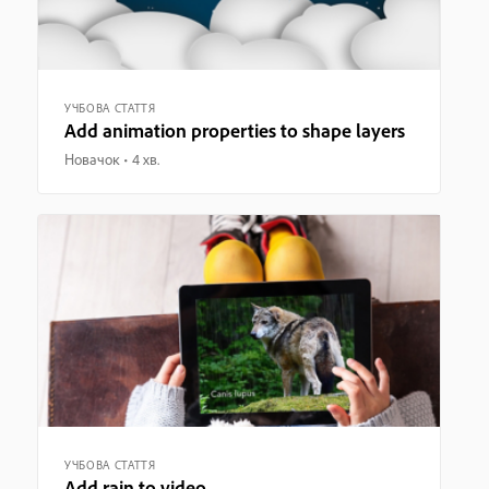
УЧБОВА СТАТТЯ
Add animation properties to shape layers
Новачок
4 хв.
УЧБОВА СТАТТЯ
Add rain to video