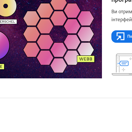
Ви отрим
інтерфей
По