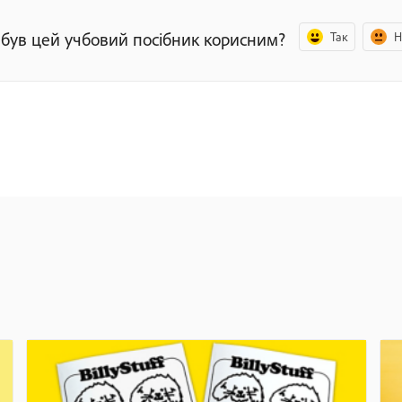
 був цей учбовий посібник корисним?
Так
Н