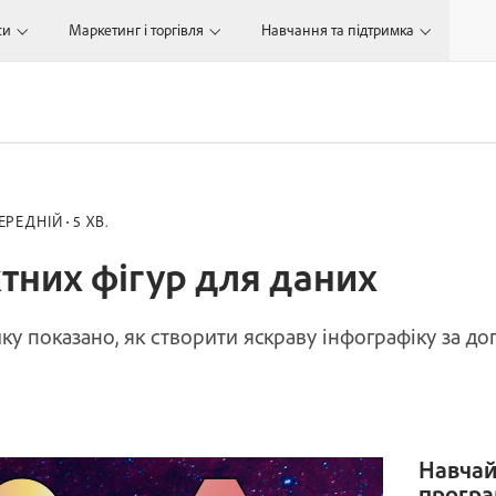
си
Маркетинг і торгівля
Навчання та підтримка
ЕРЕДНІЙ
5 ХВ.
тних фігур для даних
у показано, як створити яскраву інфографіку за до
Навчай
програ