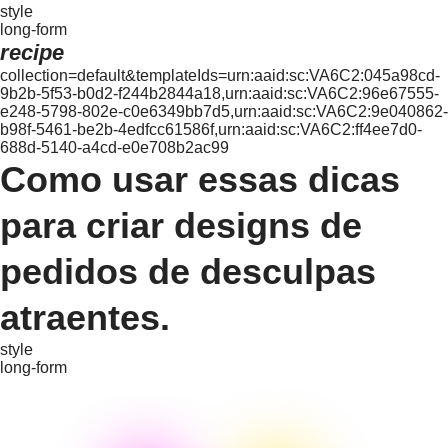
style
long-form
recipe
collection=default&templateIds=urn:aaid:sc:VA6C2:045a98cd-
9b2b-5f53-b0d2-f244b2844a18,urn:aaid:sc:VA6C2:96e67555-
e248-5798-802e-c0e6349bb7d5,urn:aaid:sc:VA6C2:9e040862-
b98f-5461-be2b-4edfcc61586f,urn:aaid:sc:VA6C2:ff4ee7d0-
688d-5140-a4cd-e0e708b2ac99
Como usar essas dicas
para criar designs de
pedidos de desculpas
atraentes.
style
long-form