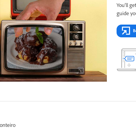
You'll ge
guide yo
B
onteiro