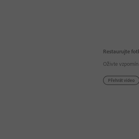
Restaurujte fo
Oživte vzpomín
Přehrát video