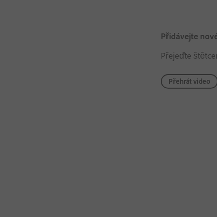
Přidávejte nov
Přejeďte štětcem
Přehrát video