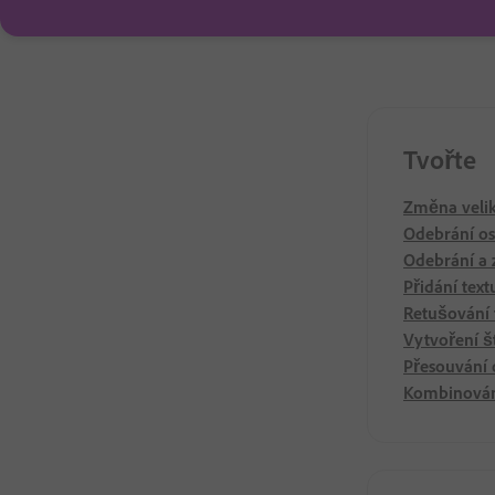
Tvořte
Změna veliko
Odebrání oso
Odebrání a
Přidání text
Retušování f
Vytvoření š
Přesouvání 
Kombinování