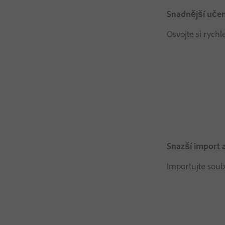
Snadnější učen
Osvojte si rych
Snazší import 
Importujte soub