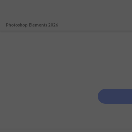
Photoshop Elements 2026
Více
Co je nového
Funkce
Výuka a podpora
Řada produktů Elements
Bezplatná zkušební verze
Bezplatná zkušební verze