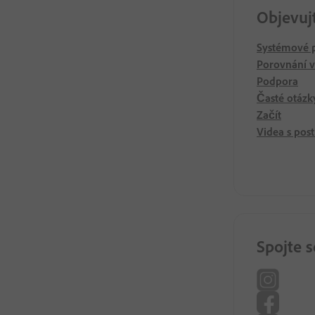
Objevuj
Systémové 
Porovnání v
Podpora
Časté otázk
Začít
Videa s pos
Spojte s