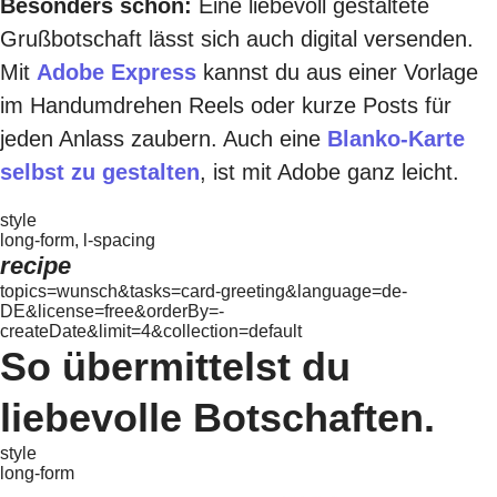
Besonders schön:
Eine liebevoll gestaltete
Grußbotschaft lässt sich auch digital versenden.
Mit
Adobe Express
kannst du aus einer Vorlage
im Handumdrehen Reels oder kurze Posts für
jeden Anlass zaubern. Auch eine
Blanko-Karte
selbst zu gestalten
, ist mit Adobe ganz leicht.
style
long-form, l-spacing
recipe
topics=wunsch&tasks=card-greeting&language=de-
DE&license=free&orderBy=-
createDate&limit=4&collection=default
So übermittelst du
liebevolle Botschaften.
style
long-form