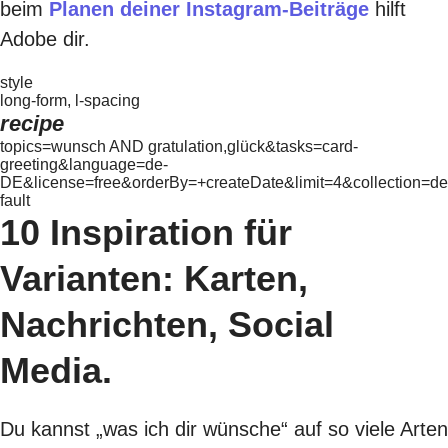
beim
Planen deiner Instagram-Beiträge
hilft
Adobe dir.
style
long-form, l-spacing
recipe
topics=wunsch AND gratulation,glück&tasks=card-
greeting&language=de-
DE&license=free&orderBy=+createDate&limit=4&collection=de
fault
10 Inspiration für
Varianten: Karten,
Nachrichten, Social
Media.
Du kannst „was ich dir wünsche“ auf so viele Arten