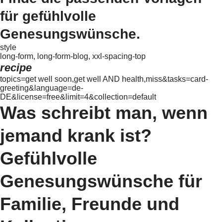
für gefühlvolle
Genesungswünsche.
style
long-form, long-form-blog, xxl-spacing-top
recipe
topics=get well soon,get well AND health,miss&tasks=card-
greeting&language=de-
DE&license=free&limit=4&collection=default
Was schreibt man, wenn
jemand krank ist?
Gefühlvolle
Genesungswünsche für
Familie, Freunde und