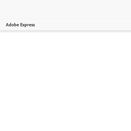
Adobe Express
Übersicht
Erstellen.
Bearbeiten
Unternehmen
Bildungswesen.
Abo-Optionen.