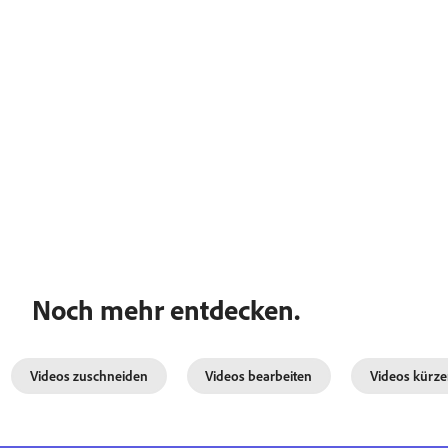
Noch mehr entdecken.
Videos zuschneiden
Videos bearbeiten
Videos kürz