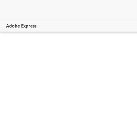
Adobe Express
Übersicht
Erstellen.
Bearbeiten
Unternehmen
Bildungswesen.
Abo-Optionen.