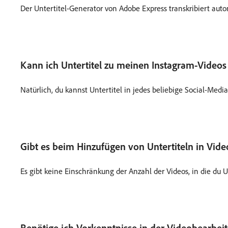
Der Untertitel-Generator von Adobe Express transkribiert autom
Kann ich Untertitel zu meinen Instagram-Videos
Natürlich, du kannst Untertitel in jedes beliebige Social-Med
Gibt es beim Hinzufügen von Untertiteln in Vid
Es gibt keine Einschränkung der Anzahl der Videos, in die du 
Benötige ich Vorkenntnisse in der Videobearbe