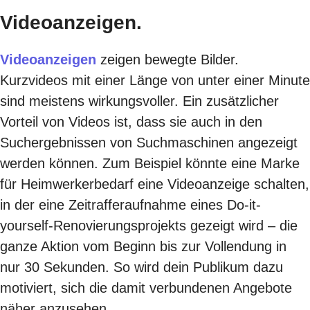
Videoanzeigen.
Videoanzeigen
zeigen bewegte Bilder.
Kurzvideos mit einer Länge von unter einer Minute
sind meistens wirkungsvoller. Ein zusätzlicher
Vorteil von Videos ist, dass sie auch in den
Suchergebnissen von Suchmaschinen angezeigt
werden können. Zum Beispiel könnte eine Marke
für Heimwerkerbedarf eine Videoanzeige schalten,
in der eine Zeitrafferaufnahme eines Do-it-
yourself-Renovierungsprojekts gezeigt wird – die
ganze Aktion vom Beginn bis zur Vollendung in
nur 30 Sekunden. So wird dein Publikum dazu
motiviert, sich die damit verbundenen Angebote
näher anzusehen.