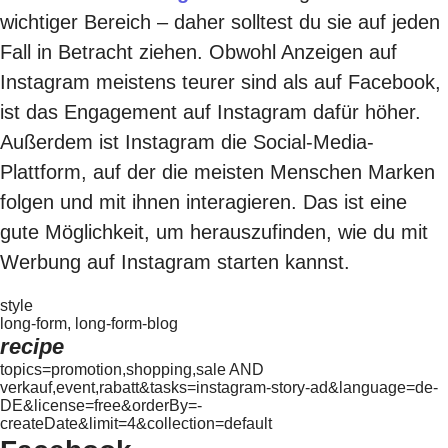
wichtiger Bereich – daher solltest du sie auf jeden
Fall in Betracht ziehen. Obwohl Anzeigen auf
Instagram meistens teurer sind als auf Facebook,
ist das Engagement auf Instagram dafür höher.
Außerdem ist Instagram die Social-Media-
Plattform, auf der die meisten Menschen Marken
folgen und mit ihnen interagieren.
Das ist eine
gute Möglichkeit
, um herauszufinden, wie du mit
Werbung auf Instagram starten kannst.
style
long-form, long-form-blog
recipe
topics=promotion,shopping,sale AND
verkauf,event,rabatt&tasks=instagram-story-ad&language=de-
DE&license=free&orderBy=-
createDate&limit=4&collection=default