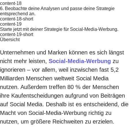
content-18
6. Beobachte deine Analysen und passe deine Strategie
entsprechend an.
content-18-short
content-19
Starte jetzt mit deiner Strategie für Social-Media-Werbung.
content-19-short
Übersicht
Unternehmen und Marken können es sich längst
nicht mehr leisten,
Social-Media-Werbung
zu
ignorieren – vor allem, weil inzwischen fast
5,2
Milliarden Menschen weltweit Social Media
nutzen
. Außerdem treffen
80 % der Menschen
ihre Kaufentscheidungen aufgrund von Beiträgen
auf Social Media. Deshalb ist es entscheidend, die
Macht von Social-Media-Werbung richtig zu
nutzen, um größere Reichweiten zu erzielen.