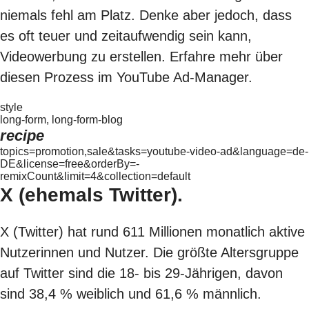
niemals fehl am Platz. Denke aber jedoch, dass
es oft teuer und zeitaufwendig sein kann,
Videowerbung zu erstellen.
Erfahre mehr über
diesen Prozess im YouTube Ad-Manager.
style
long-form, long-form-blog
recipe
topics=promotion,sale&tasks=youtube-video-ad&language=de-
DE&license=free&orderBy=-
remixCount&limit=4&collection=default
X (ehemals Twitter).
X (Twitter) hat rund
611 Millionen monatlich aktive
Nutzerinnen und Nutzer
. Die größte Altersgruppe
auf Twitter sind die 18- bis 29-Jährigen, davon
sind 38,4 % weiblich und 61,6 % männlich.