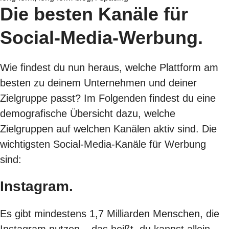
Die besten Kanäle für
Social-Media-Werbung.
Wie findest du nun heraus, welche Plattform am
besten zu deinem Unternehmen und deiner
Zielgruppe
passt? Im Folgenden findest du eine
demografische Übersicht
dazu, welche
Zielgruppen auf welchen Kanälen aktiv sind. Die
wichtigsten Social-Media-Kanäle für Werbung
sind:
Instagram.
Es gibt mindestens
1,7 Milliarden Menschen
, die