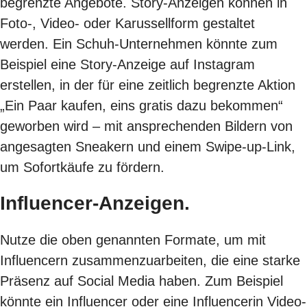
begrenzte Angebote. Story-Anzeigen können in
Foto-, Video- oder Karussellform gestaltet
werden. Ein Schuh-Unternehmen könnte zum
Beispiel eine Story-Anzeige auf Instagram
erstellen, in der für eine zeitlich begrenzte Aktion
„Ein Paar kaufen, eins gratis dazu bekommen“
geworben wird – mit ansprechenden Bildern von
angesagten Sneakern und einem Swipe-up-Link,
um Sofortkäufe zu fördern.
Influencer-Anzeigen.
Nutze die oben genannten Formate, um mit
Influencern zusammenzuarbeiten, die eine starke
Präsenz auf Social Media haben. Zum Beispiel
könnte ein Influencer oder eine Influencerin Video-