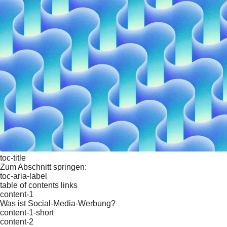
toc-title
Zum Abschnitt springen:
toc-aria-label
table of contents links
content-1
Was ist Social-Media-Werbung?
content-1-short
content-2