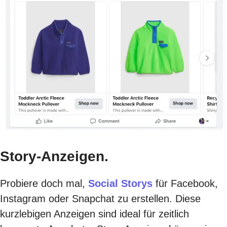
Story-Anzeigen.
Probiere doch mal,
Social Storys
für Facebook,
Instagram oder Snapchat zu erstellen. Diese
kurzlebigen Anzeigen sind ideal für zeitlich