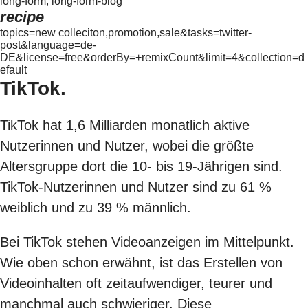
long-form, long-form-blog
recipe
topics=new colleciton,promotion,sale&tasks=twitter-
post&language=de-
DE&license=free&orderBy=+remixCount&limit=4&collection=d
efault
TikTok.
TikTok hat
1,6 Milliarden monatlich aktive
Nutzerinnen und Nutzer
, wobei die größte
Altersgruppe dort die 10- bis 19-Jährigen sind.
TikTok-Nutzerinnen und Nutzer sind zu 61 %
weiblich und zu 39 % männlich.
Bei TikTok stehen Videoanzeigen im Mittelpunkt.
Wie oben schon erwähnt, ist das Erstellen von
Videoinhalten oft zeitaufwendiger, teurer und
manchmal auch schwieriger. Diese