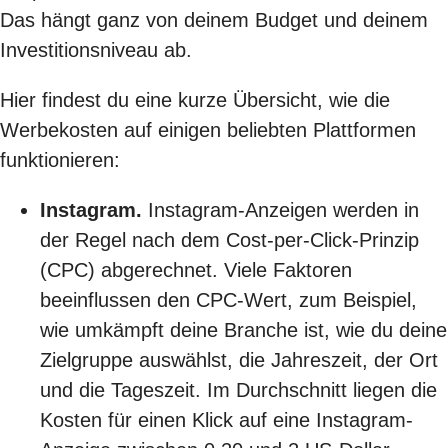
Das hängt ganz von deinem Budget und deinem
Investitionsniveau ab.
Hier findest du eine kurze Übersicht, wie die
Werbekosten auf einigen beliebten Plattformen
funktionieren:
Instagram.
Instagram-Anzeigen werden in
der Regel nach dem Cost-per-Click-Prinzip
(CPC) abgerechnet. Viele Faktoren
beeinflussen den CPC-Wert, zum Beispiel,
wie umkämpft deine Branche ist, wie du deine
Zielgruppe auswählst, die Jahreszeit, der Ort
und die Tageszeit. Im Durchschnitt liegen die
Kosten für einen Klick auf eine Instagram-