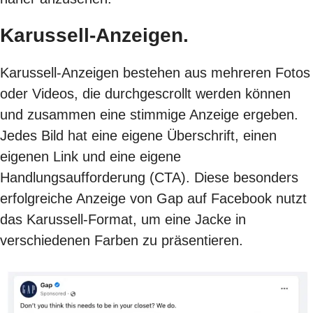
Karussell-Anzeigen.
Karussell-Anzeigen
bestehen aus mehreren Fotos
oder Videos, die durchgescrollt werden können
und zusammen eine stimmige Anzeige ergeben.
Jedes Bild hat eine eigene Überschrift, einen
eigenen Link und eine eigene
Handlungsaufforderung (CTA). Diese besonders
erfolgreiche Anzeige von Gap auf Facebook nutzt
das Karussell-Format, um eine Jacke in
verschiedenen Farben zu präsentieren.