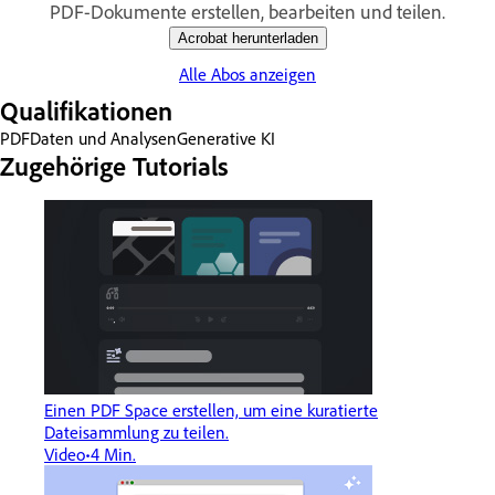
PDF-Dokumente erstellen, bearbeiten und teilen.
Acrobat herunterladen
Alle Abos anzeigen
Qualifikationen
PDF
Daten und Analysen
Generative KI
Zugehörige Tutorials
Einen PDF Space erstellen, um eine kuratierte
Dateisammlung zu teilen.
Video
4 Min.