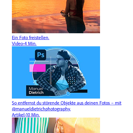
Ein Foto freistellen.
Video
4 Min.
So entfernst du störende Objekte aus deinen Fotos – mit
@manueldietrichphotography.
Artikel
10 Min.