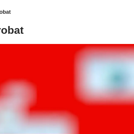
obat
robat