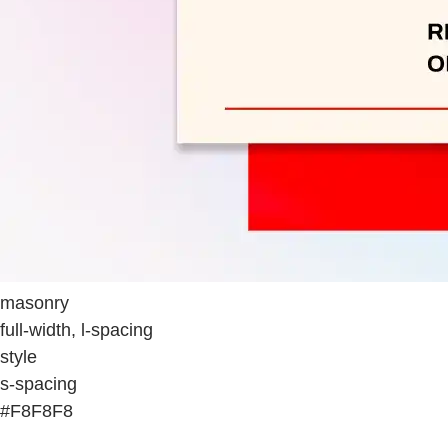
masonry
full-width, l-spacing
style
s-spacing
#F8F8F8