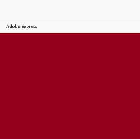
Adobe Express
Vue d’ensemble
Création
Modification
Entreprises
Enseignement
Comparer les formules