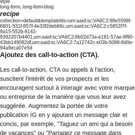
style
long-form, long-form-blog
recipe
collection=default&templateIds=urn:aaid:sc:VA6C2:98e5598f-
6801-531f-857f-4e33f2deb66c,urn:aaid:sc:VA6C2:c5852f7f-
9a15-552b-8142-
9392207b4401,urn:aaid:sc:VA6C2:8b02d73a-e181-57ae-9f90-
43bb149082df,urn:aaid:sc:VA6C2:7a12742c-e03b-5088-8d0e-
94a9eca07e5d
Ajoutez des call-to-action (CTA).
Les call-to-action, CTA ou appels à l’action,
suscitent l’intérêt de vos prospects et les
encouragent surtout à interagir avec votre marque
ou entreprise de la manière que vous leur avez
suggérée. Augmentez la portée de votre
publication IG en y ajoutant un message clair et
concis, par exemple, "Taguez un ami qui a besoin
de vacances" ou "Partagez ce message dans