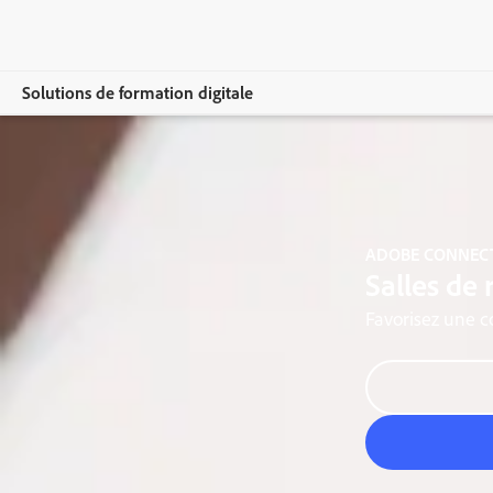
Solutions de formation digitale
Vue d’ensemble
Adobe Connect
ADOBE CONNEC
Fonctionnalités
Salles de
Intégrations
Favorisez une co
Cas d’usage
Tarifs
Ressources
Démonstration quotidienne