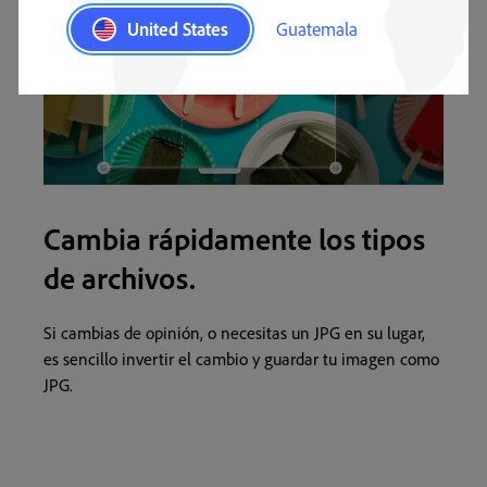
United States
Guatemala
Cambia rápidamente los tipos
de archivos.
Si cambias de opinión, o necesitas un JPG en su lugar,
es sencillo invertir el cambio y guardar tu imagen como
JPG.