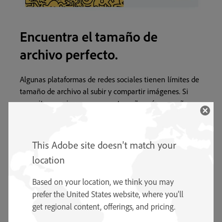
Encuentra el tamaño de
archivo perfecto.
Algunas plataformas de redes sociales tienen límites de
tamaño de archivo al subir y compartir imágenes. Si
necesitas una imagen con un tamaño más pequeño,
usa la herramienta Cambio de tamaño de imagen para
elegir nuevas dimensiones.
This Adobe site doesn't match your
location
Based on your location, we think you may
prefer the United States website, where you'll
get regional content, offerings, and pricing.