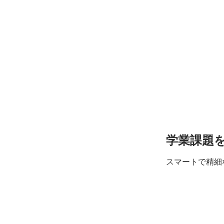
学業課題
スマートで
精細