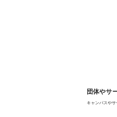
団体や
サ
キャンパスや
サ