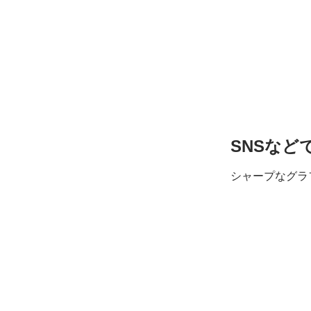
SNSなど
シャープな
グラ