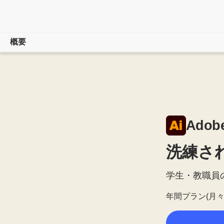
概要
概要
Illustrator
機能
Adobe 
プランを
比較する
洗練さ
購入する
学生・教職員
無料で
始める
年間プラン(月々