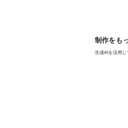
制作を
も
生成AIを
活用し